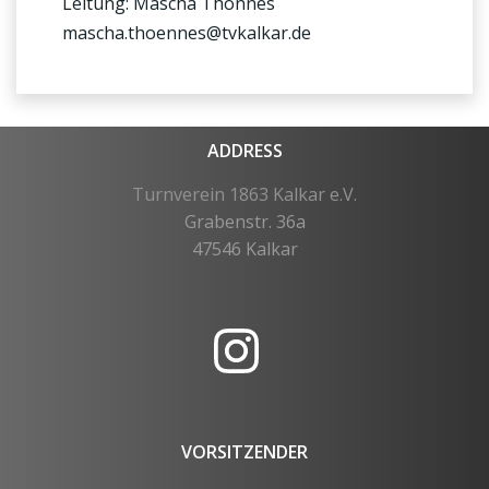
Leitung: Mascha Thönnes
mascha.thoennes@tvkalkar.de
ADDRESS
Turnverein 1863 Kalkar e.V.
Grabenstr. 36a
47546 Kalkar
VORSITZENDER