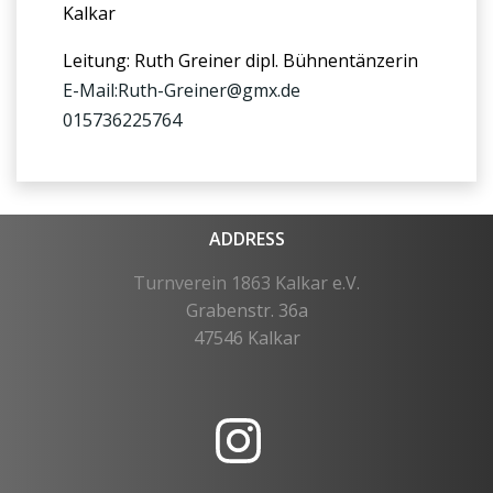
Kalkar
Leitung: Ruth Greiner dipl. Bühnentänzerin
E-Mail:Ruth-Greiner@gmx.de
015736225764
ADDRESS
Turnverein 1863 Kalkar e.V.
Grabenstr. 36a
47546 Kalkar