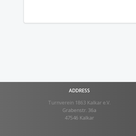
ADDRESS
Turnverein 1863 Kalkar e.V.
Grabenstr. 36a
47546 Kalkar