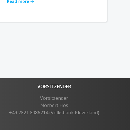
Read more
VORSITZENDER
Vorsitzender
Norbert Hos
+49 2821 8086214 (Volksbank Kleverland)