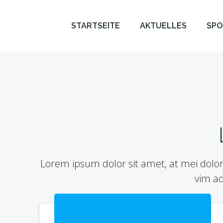
Zum
Inhalt
STARTSEITE
AKTUELLES
SPO
springen
Lorem ipsum dolor sit amet, at mei dolo
vim a